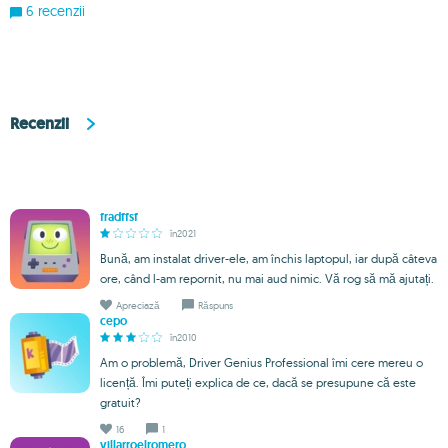
6 recenzii
Recenzii
fradffsf
în2021
Bună, am instalat driver-ele, am închis laptopul, iar după câteva
ore, când l-am repornit, nu mai aud nimic. Vă rog să mă ajutați.
Apreciază
Răspuns
cepo
în2010
Am o problemă, Driver Genius Professional îmi cere mereu o
licență. Îmi puteți explica de ce, dacă se presupune că este
gratuit?
16
1
villarroelromero