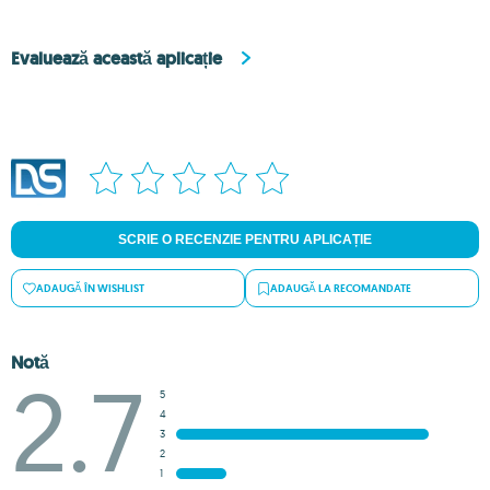
Evaluează această aplicație
SCRIE O RECENZIE PENTRU APLICAȚIE
ADAUGĂ ÎN WISHLIST
ADAUGĂ LA RECOMANDATE
Notă
2.7
5
4
3
2
1