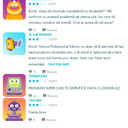
în2010
Bună, vreau să rezolvați o problemă cu driverele?? Mă
confrunt cu această problemă de câteva zile; îmi cere să
introduc numărul de licență. Cine ar putea să mă ajute?
32
Răspuns
Sr. Lan Belmont
în2009
Driver Genius Professional Edition nu doar că îți permite să faci
backup pentru driverele tale, ci îți oferă și opțiunea de a face
acest lucru sub forma unui dosar, fișier zip, fișier auto-
extractabil...
Vezi mai mult
75
Răspuns
TITANFLASH
în2009
PROGRAM SUPER CARE ÎȚI SIMPLIFICĂ VIAȚA CU DRIVER-ELE
40
Răspuns
chuvaka
în2009
Foarte bine
15
Răspuns