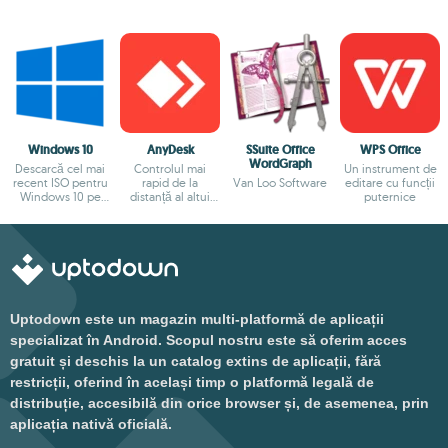
Windows 10
AnyDesk
SSuite Office
WPS Office
WordGraph
Descarcă cel mai
Controlul mai
Un instrument de
recent ISO pentru
rapid de la
Van Loo Software
editare cu funcții
Windows 10 pe
distanță al altui
puternice
dispozitivul tău
calculator e posibil
Uptodown este un magazin multi-platformă de aplicații
specializat în Android. Scopul nostru este să oferim acces
gratuit și deschis la un catalog extins de aplicații, fără
restricții, oferind în același timp o platformă legală de
distribuție, accesibilă din orice browser și, de asemenea, prin
aplicația nativă oficială.