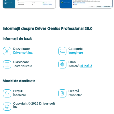
Informații despre Driver Genius Professional 25.0
Informații de bază
Dezvoltator
Categorie
Driver-soft Inc.
Întreținere
Clasificare
Limbi
Toate vârstele
Română
și încă 2
Model de distribuție
Prețuri
Licență
Încercare
Proprietar
Copyright © 2026 Driver-soft
Inc.