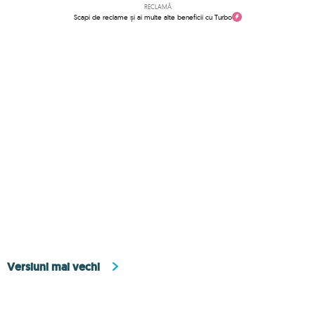
RECLAMĂ
Scapi de reclame și ai multe alte beneficii cu Turbo
Versiuni mai vechi