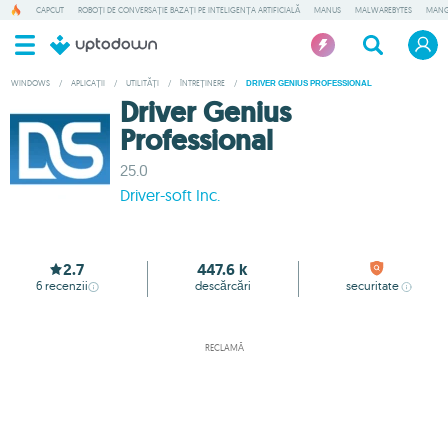
CAPCUT
ROBOȚI DE CONVERSAȚIE BAZAȚI PE INTELIGENȚA ARTIFICIALĂ
MANUS
MALWAREBYTES
MANG
WINDOWS
/
APLICAȚII
/
UTILITĂȚI
/
ÎNTREȚINERE
/
DRIVER GENIUS PROFESSIONAL
Driver Genius
Professional
25.0
Driver-soft Inc.
2.7
447.6 k
6
recenzii
descărcări
securitate
RECLAMĂ