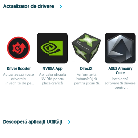
Actualizator de drivere
Driver Booster
NVIDIA App
DirectX
ASUS Armoury
Crate
Actualizează toate
Aplicația oficială
Performanță
driverele
NVIDIA pentru
îmbunătățită
Instalează
învechite de pe
placa grafică
pentru jocuri și
software și drivere
computer
aplicații
pentru
multimedia
dispozitivele ASUS
Descoperă aplicații Utilități